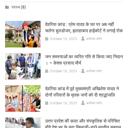
स्वस्थ
(8)
देवरिया कांड : प्रेम यादव के घर पर अब नहीं
चलेगा बुलडोजर, इलाहाबाद हाईकोर्ट ने लगाई रोक
October 16, 2023
अयोध्या दर्पण
जन समस्याओं का त्वरित गति से किया जाए निदान
। – केशव प्रसाद मौर्य
October 16, 2023
अयोध्या दर्पण
देवरिया कांड में पूर्व मुख्यमंत्री अखिलेश यादव ने
दोनों परिवारों के मृतक जनों को दी श्रद्धांजलि
October 16, 2023
अयोध्या दर्पण
उत्तर प्रदेश की कला और संस्कृतिक से परिचित
होंगे देश भर के युवा खिलाड़ी-डा0 नवनीत सहगल