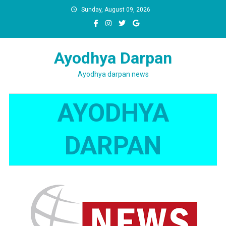
Skip
Sunday, August 09, 2026
to
content
Ayodhya Darpan
Ayodhya darpan news
AYODHYA
DARPAN