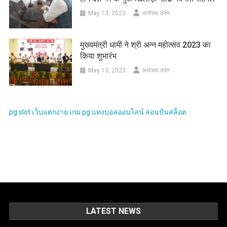
May 13, 2023
अयोध्या दर्पण
मुख्यमंत्री धामी ने श्री अन्न महोत्सव 2023 का
किया शुभारंभ
May 13, 2023
अयोध्या दर्पण
pg slot
เว็บแตกง่าย
เกม pg
แทงบอลออนไลน์
สอนปั่นสล็อต
LATEST NEWS