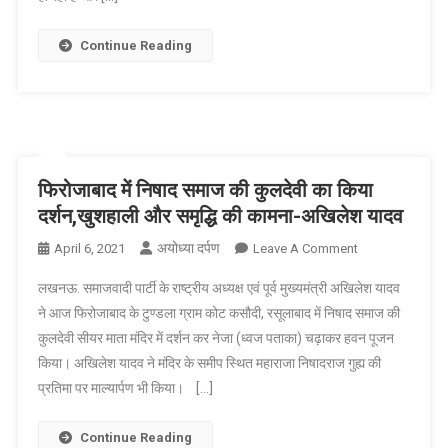
दिया,संक्रमित
मरीजों
Continue Reading
की
संख्या
में
बेतहाशा
वृद्धि-
अखिलेश
फिरोजाबाद में निषाद समाज की कुलदेवी का किया
यादव
दर्शन,खुशहाली और समृद्धि की कामना-अखिलेश यादव
अयोध्या दर्पण
On
April 6, 2021
Leave A Comment
फिरोजाबाद
लखनऊ. समाजवादी पार्टी के राष्ट्रीय अध्यक्ष एवं पूर्व मुख्यमंत्री अखिलेश यादव
में
ने आज फिरोजाबाद के टुण्डला ग्राम कोट कसौदी, रसूलाबाद में निषाद समाज की
निषाद
कुलदेवी सीयर माता मंदिर में दर्शन कर नेजा (ध्वज पताका) चढ़ाकर हवन पूजन
समाज
किया। अखिलेश यादव ने मंदिर के समीप स्थित महाराजा निषादराज गुह्य की
की
कुलदेवी
प्रतिमा पर माल्यार्पण भी किया। […]
का
किया
Continue Reading