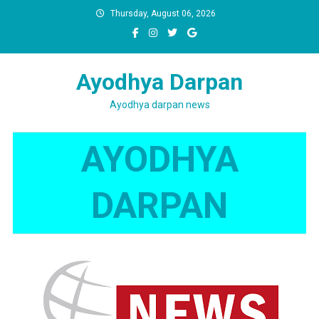
Skip
Thursday, August 06, 2026
to
content
Ayodhya Darpan
Ayodhya darpan news
AYODHYA
DARPAN