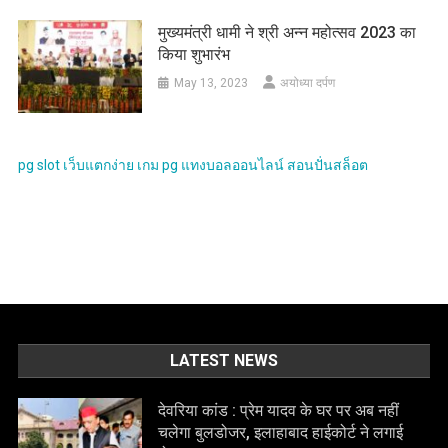
मुख्यमंत्री धामी ने श्री अन्न महोत्सव 2023 का
किया शुभारंभ
May 13, 2023
अयोध्या दर्पण
pg slot
เว็บแตกง่าย
เกม pg
แทงบอลออนไลน์
สอนปั่นสล็อต
LATEST NEWS
देवरिया कांड : प्रेम यादव के घर पर अब नहीं
चलेगा बुलडोजर, इलाहाबाद हाईकोर्ट ने लगाई