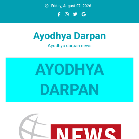
Skip
Friday, August 07, 2026
to
content
Ayodhya Darpan
Ayodhya darpan news
AYODHYA
DARPAN