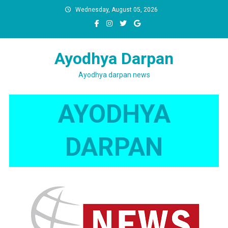
Skip
Wednesday, August 05, 2026
to
content
Ayodhya Darpan
Ayodhya darpan news
AYODHYA
DARPAN