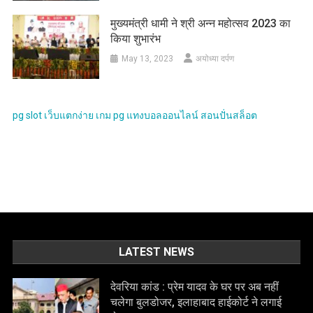
मुख्यमंत्री धामी ने श्री अन्न महोत्सव 2023 का
किया शुभारंभ
May 13, 2023
अयोध्या दर्पण
pg slot
เว็บแตกง่าย
เกม pg
แทงบอลออนไลน์
สอนปั่นสล็อต
LATEST NEWS
देवरिया कांड : प्रेम यादव के घर पर अब नहीं
चलेगा बुलडोजर, इलाहाबाद हाईकोर्ट ने लगाई