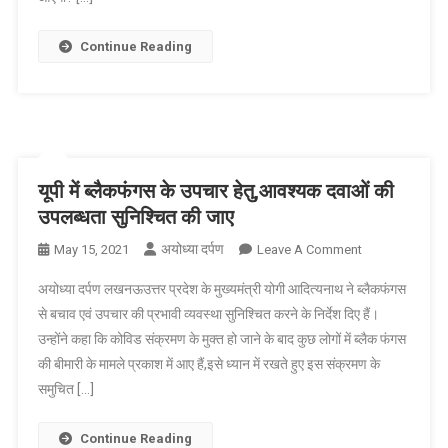
ब्लैक
फंगस
Continue Reading
संक्रमण
रोकने
की
कोई
व्यवस्था
नहीं
यूपी में ब्लैकफंगस के उपचार हेतु,आवश्यक दवाओं की
-अखिलेश
उपलब्धता सुनिश्चित की जाए
यादव
अयोध्या दर्पण
On
May 15, 2021
Leave A Comment
यूपी
अयोध्या दर्पण लखनऊउत्तर प्रदेश के मुख्यमंत्री योगी आदित्यनाथ ने ब्लैकफंगस
में
से बचाव एवं उपचार की प्रभावी व्यवस्था सुनिश्चित करने के निर्देश दिए हैं।
ब्लैकफंगस
उन्होंने कहा कि कोविड संक्रमण के मुक्त हो जाने के बाद कुछ लोगों में ब्लैक फंगस
के
की बीमारी के मामले प्रकाश में आए हैं,इसे ध्यान में रखते हुए इस संक्रमण के
उपचार
हेतु,आवश्यक
समुचित […]
दवाओं
की
Continue Reading