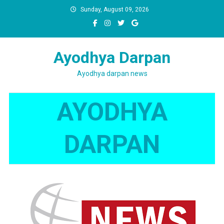
Skip
Sunday, August 09, 2026
to
content
Ayodhya Darpan
Ayodhya darpan news
AYODHYA
DARPAN