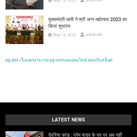
May 13, 2023
अयोध्या दर्पण
मुख्यमंत्री धामी ने श्री अन्न महोत्सव 2023 का
किया शुभारंभ
May 13, 2023
अयोध्या दर्पण
pg slot
เว็บแตกง่าย
เกม pg
แทงบอลออนไลน์
สอนปั่นสล็อต
LATEST NEWS
देवरिया कांड : प्रेम यादव के घर पर अब नहीं