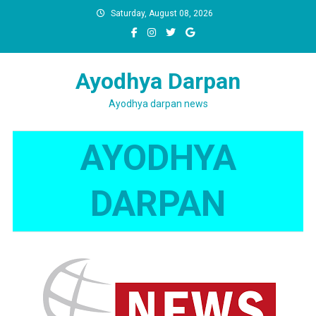
Skip
Saturday, August 08, 2026
to
content
Ayodhya Darpan
Ayodhya darpan news
AYODHYA
DARPAN