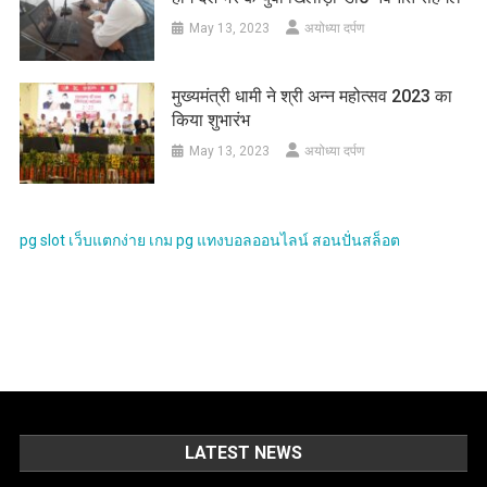
May 13, 2023
अयोध्या दर्पण
मुख्यमंत्री धामी ने श्री अन्न महोत्सव 2023 का
किया शुभारंभ
May 13, 2023
अयोध्या दर्पण
pg slot
เว็บแตกง่าย
เกม pg
แทงบอลออนไลน์
สอนปั่นสล็อต
LATEST NEWS