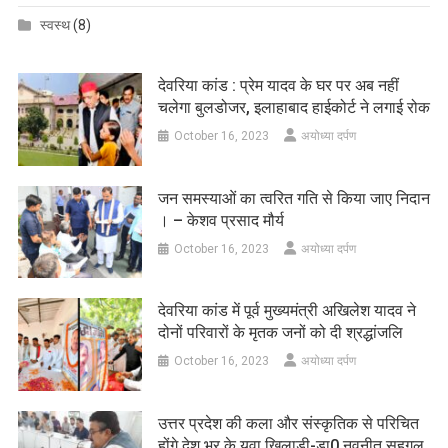
स्वस्थ
(8)
देवरिया कांड : प्रेम यादव के घर पर अब नहीं
चलेगा बुलडोजर, इलाहाबाद हाईकोर्ट ने लगाई रोक
October 16, 2023
अयोध्या दर्पण
जन समस्याओं का त्वरित गति से किया जाए निदान
। – केशव प्रसाद मौर्य
October 16, 2023
अयोध्या दर्पण
देवरिया कांड में पूर्व मुख्यमंत्री अखिलेश यादव ने
दोनों परिवारों के मृतक जनों को दी श्रद्धांजलि
October 16, 2023
अयोध्या दर्पण
उत्तर प्रदेश की कला और संस्कृतिक से परिचित
होंगे देश भर के युवा खिलाड़ी-डा0 नवनीत सहगल