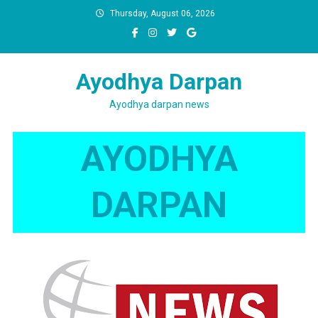
Skip
Thursday, August 06, 2026
to
content
Ayodhya Darpan
Ayodhya darpan news
AYODHYA
DARPAN